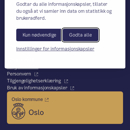
Godtar du alle informasjonskapsler, tillater
psykologisk-tjeneste, Pb 6127
du også at vi samler inn data om statistikk og
Etterstad, 0602 OSLO
brukeradferd.
Telefon:
23 46 54 00
E-post:
Kun nødvendige
Godta alle
pptpostmottak.uda@osloskolen.no
Rektor
Innstillinger for informasjonskapsler
Hanne M. Olsen
Webredaktør:
Børge Pallesen
Personvern
Tilgjengelighetserklæring
Bruk av informasjonskapsler
Oslo kommune