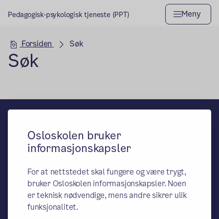
Meny
Pedagogisk-psykologisk tjeneste (PPT)
Hovedseksjon
Forsiden
Søk
Søk
Pedagogisk-psykologisk
Osloskolen bruker
tjeneste (PPT)
informasjonskapsler
– en del av Osloskolen
For at nettstedet skal fungere og være trygt,
Besøks- og leveringsadresse:
bruker Osloskolen informasjonskapsler. Noen
Fyrstikkalléen 3, 0661 Oslo
er teknisk nødvendige, mens andre sikrer ulik
Postadresse:
funksjonalitet.
Utdanningsetaten, Pedagogisk